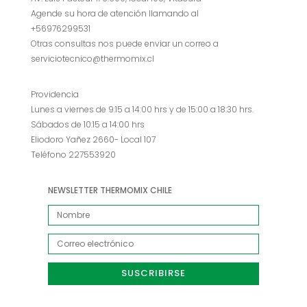
Agende su hora de atención llamando al
+56976299531
Otras consultas nos puede enviar un correo a
serviciotecnico@thermomix.cl
Providencia
Lunes a viernes de 9:15 a 14:00 hrs y de 15:00 a 18:30 hrs.
Sábados de 10:15 a 14:00 hrs
Eliodoro Yañez 2660- Local 107
Teléfono 227553920
NEWSLETTER THERMOMIX CHILE
SUSCRIBIRSE