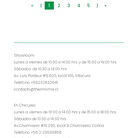
«
⟨
1
2
3
4
5
⟩
»
Showroom
Lunes a viernes de 10:30 a 14:00 hrs. y de 15:00 a 19:00 hrs.
Sábados: de 10:30 a 14:00 hrs.
Av. Luis Pasteur #6.600, local 105, Vitacura
Teléfono +56232632641
contacto@thermomix.cl
En Chicureo
Lunes a viernes de 10:00 a 14:00 hrs y de 15:00 a 18:00 hrs.
Sábados de 10:30 a 14:00 hrs.
Av.Chamisero #10.290, local 9 Chamisero, Colina
Teléfono +56 2 29530856