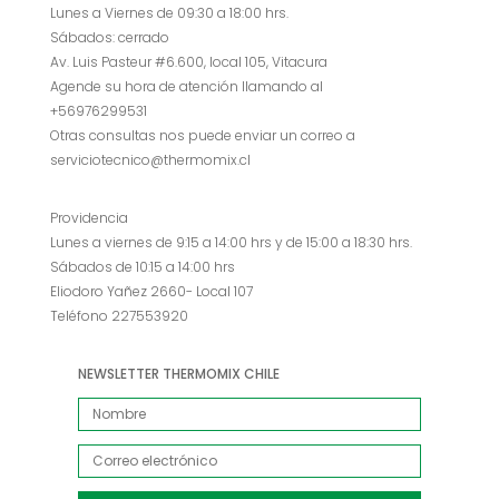
Lunes a Viernes de 09:30 a 18:00 hrs.
Sábados: cerrado
Av. Luis Pasteur #6.600, local 105, Vitacura
Agende su hora de atención llamando al
+56976299531
Otras consultas nos puede enviar un correo a
serviciotecnico@thermomix.cl
Providencia
Lunes a viernes de 9:15 a 14:00 hrs y de 15:00 a 18:30 hrs.
Sábados de 10:15 a 14:00 hrs
Eliodoro Yañez 2660- Local 107
Teléfono 227553920
NEWSLETTER THERMOMIX CHILE