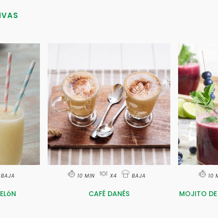
IVAS
BAJA
10 MIN
X4
BAJA
10 
ELóN
CAFÉ DANÉS
MOJITO DE