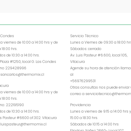
s Condes
Servicio Técnico
a viernes de 10:00 a 14:00 hrs y de
Lunes a Viernes de 09:30 a 18:00 hr
a 18:00 hrs.
Sábados: cerrado
s de 10:30 a 14:00 hrs.
Av. Luis Pasteur #6.600, local 105,
 Plaza #1250, local G. Las Condes
Vitacura
ono 229428996
Agende su hora de atención llam
asancarlos@thermomix.cl
al
+56976299531
acura
Otras consultas nos puede enviar
a viernes de 10:00 a 14:00 hrs y de
correo a serviciotecnico@thermomi
a 18:00 hrs.
ono: 222195190
Providencia
s de 10:30 a 14:00 hrs.
Lunes a viernes de 9:15 a 14:00 hrs 
is Pasteur #6600 of.302. Vitacura
15:00 a 18:30 hrs.
aluispasteur@thermomix.cl
Sábados de 10:15 a 14:00 hrs
Eliodoro Yañez 2660- Local 107