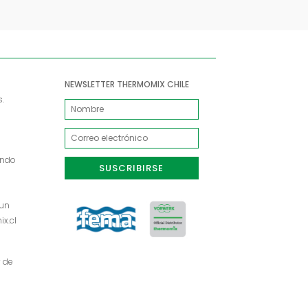
NEWSLETTER THERMOMIX CHILE
s.
ando
SUSCRIBIRSE
 un
x.cl
y de