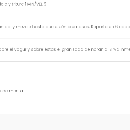
elo y triture
1 MIN/VEL 9
.
un bol y mezcle hasta que estén cremosos. Reparta en 6 copa
s sobre el yogur y sobre éstas el granizado de naranja. Sirva in
s de menta.