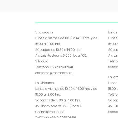
Showroom
En la
Lunes a viernes de 10:30 a 14:00 hrs. y de
Lunes 
15:00 a 19:00 hrs.
15:00 
Sábados: de 10:30 a 14:00 hrs.
Sábado
Av. Luis Pasteur #6.600, local 105,
Av. La
Vitacura
Teléf
Teléfono +56232632641
tiend
contacto@thermomix.cl
En Vit
En Chicureo
Lunes 
Lunes a viernes de 10:00 a 14:00 hrs y de
15:00 
15:00 a 18:00 hrs.
Teléf
Sábados de 10:30 a 14:00 hrs.
Sábado
Av.Chamisero #10.290, local 9
Av. Lu
Chamisero, Colina
tiend
Teléfono +56 2 29530856