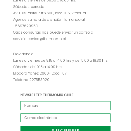
Lunes a Viernes de 09:30 a 18:00 hrs.
Sábados: cerrado
Av. Luis Pasteur #6.600, local 105, Vitacura
Agende su hora de atención llamando al
+56976299531
Otras consultas nos puede enviar un correo a
serviciotecnico@thermomix.cl
Providencia
Lunes a viernes de 9:15 a 14:00 hrs y de 15:00 a 18:30 hrs.
Sábados de 10:15 a 14:00 hrs
Eliodoro Yañez 2660- Local 107
Teléfono 227553920
NEWSLETTER THERMOMIX CHILE
SUSCRIBIRSE