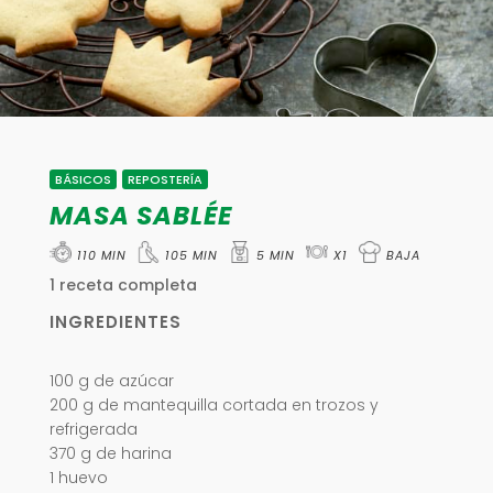
BÁSICOS
,
REPOSTERÍA
MASA SABLÉE
110 MIN
105 MIN
5 MIN
X1
BAJA
1 receta completa
INGREDIENTES
100 g de azúcar
200 g de mantequilla cortada en trozos y
refrigerada
370 g de harina
1 huevo