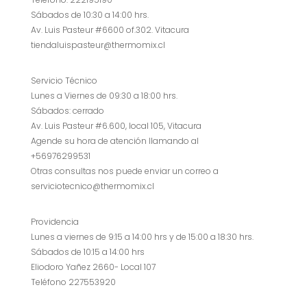
Sábados de 10:30 a 14:00 hrs.
Av. Luis Pasteur #6600 of.302. Vitacura
tiendaluispasteur@thermomix.cl
Servicio Técnico
Lunes a Viernes de 09:30 a 18:00 hrs.
Sábados: cerrado
Av. Luis Pasteur #6.600, local 105, Vitacura
Agende su hora de atención llamando al
+56976299531
Otras consultas nos puede enviar un correo a
serviciotecnico@thermomix.cl
Providencia
Lunes a viernes de 9:15 a 14:00 hrs y de 15:00 a 18:30 hrs.
Sábados de 10:15 a 14:00 hrs
Eliodoro Yañez 2660- Local 107
Teléfono 227553920