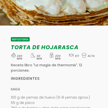
REPOSTERÍA
TORTA DE HOJARASCA
240
40
200
X11
ALTA
MIN
MIN
MIN
Receta libro "La magia de thermomix". 12
porciones.
INGREDIENTES
MASA
100 g de yemas de huevo (6-8 yemas aprox.)
55 g de pisco