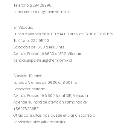
Teléfono 229428996
tiendasancarlos@thermomix.cl
En Vitacura
Lunes a viernes de 10:00 a 14:00 hrs y de 15:00 a 18:00 hrs.
Teléfono: 222195190
Sábados de 10:30 a 14:00 hrs.
Av. Luis Pasteur #6600 of.302. Vitacura
tiendaluispasteur@thermomix.cl
Servicio Técnico
Lunes a Viernes de 09:30 a 18:00 hrs.
Sábados: cerrado
Av. Luis Pasteur #6.600, local 105, Vitacura
Agende su hora de atención llamando al
+56976299531
Otras consultas nos puede enviar un correo a
serviciotecnico@thermomix.cl