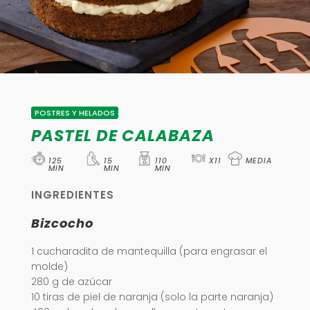
POSTRES Y HELADOS
PASTEL DE CALABAZA
125
15
110
X11
MEDIA
MIN
MIN
MIN
INGREDIENTES
Bizcocho
1 cucharadita de mantequilla (para engrasar el
molde)
280 g de azúcar
10 tiras de piel de naranja (solo la parte naranja)