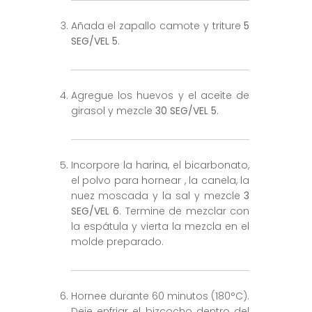
Añada el zapallo camote y triture
5
SEG/VEL 5
.
Agregue los huevos y el aceite de
girasol y mezcle
30 SEG/VEL 5
.
Incorpore la harina, el bicarbonato,
el polvo para hornear , la canela, la
nuez moscada y la sal y mezcle
3
SEG/VEL 6
. Termine de mezclar con
la espátula y vierta la mezcla en el
molde preparado.
Hornee durante 60 minutos (180°C).
Deje enfriar el bizcocho dentro del