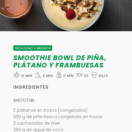
DESAYUNO Y BRUNCH
SMOOTHIE BOWL DE PIÑA,
PLÁTANO Y FRAMBUESAS
10 MIN
5 MIN
5 MIN
X2
BAJA
INGREDIENTES
SMOOTHIE
2 plátanos en trozos (congelados)
300 g de piña fresca congelada en trozos
2 cucharadas de miel
250 g de agua de coco