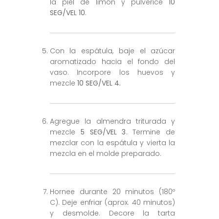
la piel de limón y pulverice
10
SEG/VEL
10
.
Con la espátula, baje el azúcar
aromatizado hacia el fondo del
vaso. Incorpore los huevos y
mezcle
10 SEG/VEL 4.
Agregue la almendra triturada y
mezcle
5 SEG/VEL 3
. Termine de
mezclar con la espátula y vierta la
mezcla en el molde preparado.
Hornee durante 20 minutos (180º
C). Deje enfriar (aprox. 40 minutos)
y desmolde. Decore la tarta