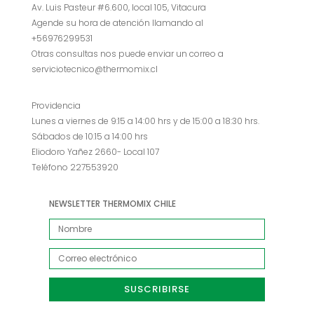
Av. Luis Pasteur #6.600, local 105, Vitacura
Agende su hora de atención llamando al
+56976299531
Otras consultas nos puede enviar un correo a
serviciotecnico@thermomix.cl
Providencia
Lunes a viernes de 9:15 a 14:00 hrs y de 15:00 a 18:30 hrs.
Sábados de 10:15 a 14:00 hrs
Eliodoro Yañez 2660- Local 107
Teléfono 227553920
NEWSLETTER THERMOMIX CHILE
SUSCRIBIRSE