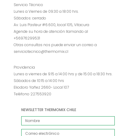
Servicio Técnico
Lunes a Viernes de 09:30 a 18:00 hrs.
Sábados: cerrado
Av. Luis Pasteur #6.600, local 105, Vitacura
Agende su hora de atención llamando al
+56976299531
Otras consultas nos puede enviar un correo a
serviciotecnico@thermomix.cl
Providencia
Lunes a viernes de 9:15 a 14:00 hrs y de 15:00 a 18:30 hrs.
Sábados de 10:15 a 14:00 hrs
Eliodoro Yañez 2660- Local 107
Teléfono 227553920
NEWSLETTER THERMOMIX CHILE